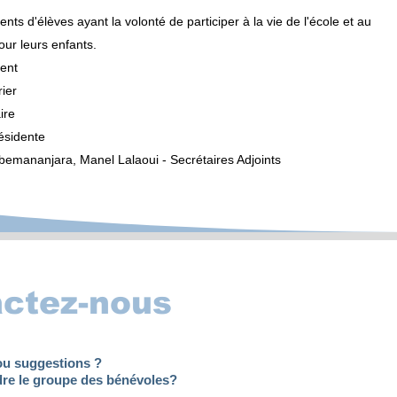
ts d'élèves ayant la volonté de participer à la vie de l'école et au
ur leurs enfants.​
dent
Trésorier
​​​​
résidente
Rabemananjara, Manel Lalaoui - Secrétaires Adjoints ​​​
ctez-nous
ou suggestions ?
dre le groupe des bénévoles?